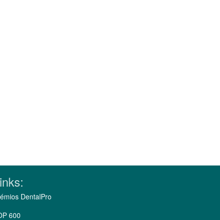
inks:
émios DentalPro
OP 600