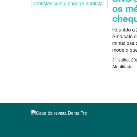
os mé
chequ
Reunido a 
Sindicato 
minuciosa d
modelo que
31 Julho, 20
Atualidade
Clique para ler