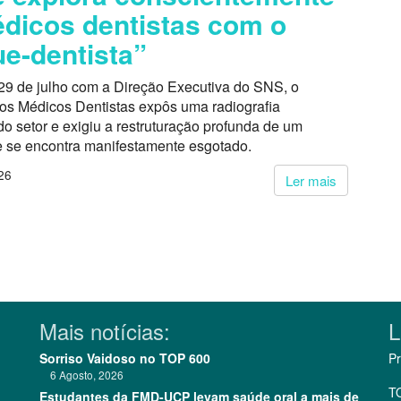
dicos dentistas com o
e-dentista”
29 de julho com a Direção Executiva do SNS, o
dos Médicos Dentistas expôs uma radiografia
o setor e exigiu a restruturação profunda de um
 se encontra manifestamente esgotado.
26
Ler mais
Mais notícias:
L
Sorriso Vaidoso no TOP 600
Pr
6 Agosto, 2026
T
Estudantes da FMD-UCP levam saúde oral a mais de