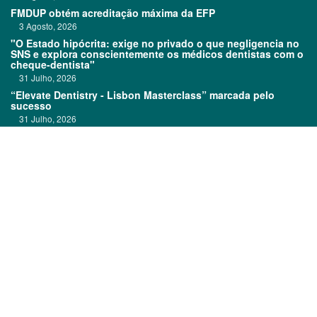
FMDUP obtém acreditação máxima da EFP
3 Agosto, 2026
"O Estado hipócrita: exige no privado o que negligencia no
SNS e explora conscientemente os médicos dentistas com o
cheque-dentista"
31 Julho, 2026
“Elevate Dentistry - Lisbon Masterclass” marcada pelo
sucesso
31 Julho, 2026
Clitrofa no TOP 600
30 Julho, 2026
Links:
Prémios DentalPro
Classificados
TOP 600
Ficha técnica
Quem é Quem
Estatuto editorial
Assinatura
Política de privacidade
Media kit
Política de cookies