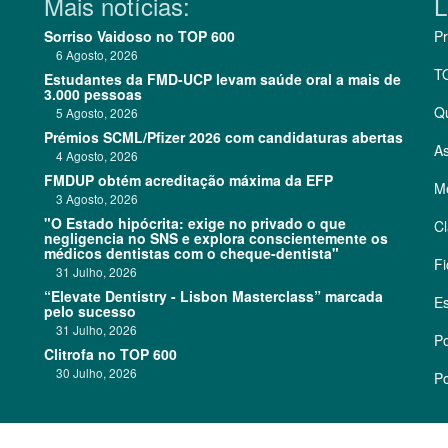
Mais notícias:
L
Sorriso Vaidoso no TOP 600
Pr
6 Agosto, 2026
T
Estudantes da FMD-UCP levam saúde oral a mais de
3.000 pessoas
Q
5 Agosto, 2026
Prémios SCML/Pfizer 2026 com candidaturas abertas
As
4 Agosto, 2026
FMDUP obtém acreditação máxima da EFP
Me
3 Agosto, 2026
"O Estado hipócrita: exige no privado o que
Cl
negligencia no SNS e explora conscientemente os
médicos dentistas com o cheque-dentista"
Fi
31 Julho, 2026
“Elevate Dentistry - Lisbon Masterclass” marcada
Es
pelo sucesso
31 Julho, 2026
Po
Clitrofa no TOP 600
30 Julho, 2026
Po
©
2026 CódigoPro