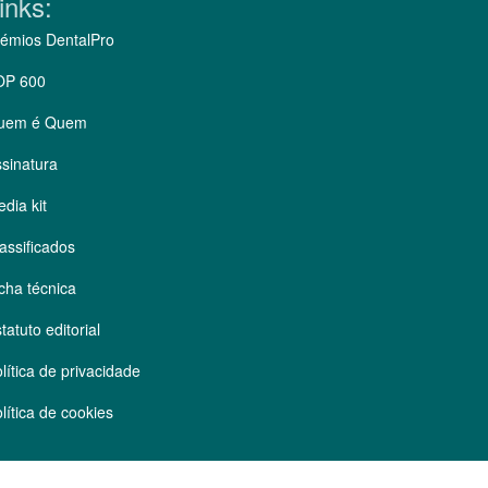
inks:
émios DentalPro
OP 600
uem é Quem
sinatura
dia kit
assificados
cha técnica
tatuto editorial
lítica de privacidade
lítica de cookies