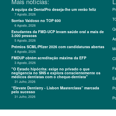
Mais notícias:
L
A equipa da DentalPro deseja-lhe um verão feliz
Pr
7 Agosto, 2026
T
Sorriso Vaidoso no TOP 600
6 Agosto, 2026
Q
Estudantes da FMD-UCP levam saúde oral a mais de
3.000 pessoas
As
5 Agosto, 2026
Prémios SCML/Pfizer 2026 com candidaturas abertas
Me
4 Agosto, 2026
FMDUP obtém acreditação máxima da EFP
Cl
3 Agosto, 2026
Fi
"O Estado hipócrita: exige no privado o que
negligencia no SNS e explora conscientemente os
médicos dentistas com o cheque-dentista"
Es
31 Julho, 2026
“Elevate Dentistry - Lisbon Masterclass” marcada
Po
pelo sucesso
31 Julho, 2026
Po
©
2026 CódigoPro