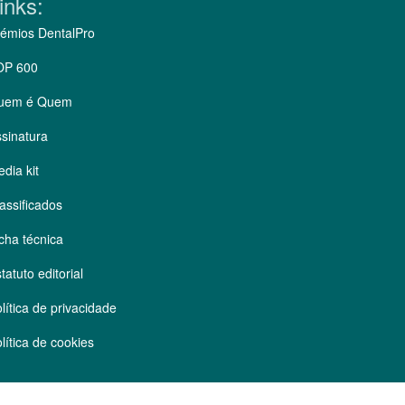
inks:
émios DentalPro
OP 600
uem é Quem
sinatura
dia kit
assificados
cha técnica
tatuto editorial
lítica de privacidade
lítica de cookies