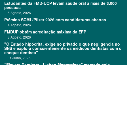
Estudantes da FMD-UCP levam saúde oral a mais de 3.000
pessoas
5 Agosto, 2026
Prémios SCML/Pfizer 2026 com candidaturas abertas
4 Agosto, 2026
FMDUP obtém acreditação máxima da EFP
3 Agosto, 2026
"O Estado hipócrita: exige no privado o que negligencia no
SNS e explora conscientemente os médicos dentistas com o
cheque-dentista"
31 Julho, 2026
“Elevate Dentistry - Lisbon Masterclass” marcada pelo
sucesso
31 Julho, 2026
Links:
Prémios DentalPro
Classificados
TOP 600
Ficha técnica
Quem é Quem
Estatuto editorial