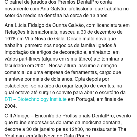
O painel de jurados dos Prémios DentalPro conta
novamente com Ana Galvão, profissional que trabalha no
setor da medicina dentária há cerca de 13 anos.
Ana Lúcia Fidalgo da Cunha Galvão, com licenciatura em
Relações Internacionais, nasceu a 30 de dezembro de
1976 em Vila Nova de Gaia. Desde muito nova que
trabalha, primeiro nos negócios de família ligados à
importação de artigos de decoração e, entretanto, em
vários part-times (alguns em simultâneo) até terminar a
faculdade em 2001. Nessa altura, assume a direção
comercial de uma empresa de ferramentas, cargo que
manteve por mais de dois anos. Opta depois por
estabelecer-se na área da organização de eventos, na
qual esteve até surgir o convite para abrir o escritório da
BTI – Biotechnology Institute
em Portugal, em finais de
2004.
O II Almoço – Encontro de Profissionais DentalPro, evento
que reúne empresários do ramo da medicina dentária,
decorre a 30 de janeiro pelas 12h30, no restaurante The
Yeatman, em Vila Nova de Gaia (Porto).