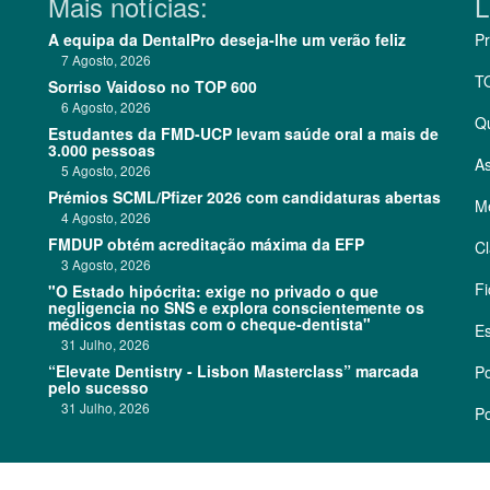
Mais notícias:
L
A equipa da DentalPro deseja-lhe um verão feliz
Pr
7 Agosto, 2026
T
Sorriso Vaidoso no TOP 600
6 Agosto, 2026
Q
Estudantes da FMD-UCP levam saúde oral a mais de
3.000 pessoas
As
5 Agosto, 2026
Prémios SCML/Pfizer 2026 com candidaturas abertas
Me
4 Agosto, 2026
FMDUP obtém acreditação máxima da EFP
Cl
3 Agosto, 2026
Fi
"O Estado hipócrita: exige no privado o que
negligencia no SNS e explora conscientemente os
médicos dentistas com o cheque-dentista"
Es
31 Julho, 2026
“Elevate Dentistry - Lisbon Masterclass” marcada
Po
pelo sucesso
31 Julho, 2026
Po
©
2026 CódigoPro