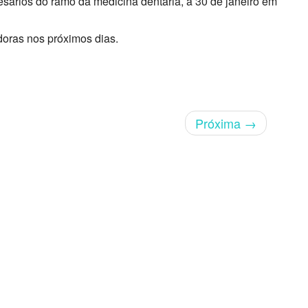
sários do ramo da medicina dentária, a 30 de janeiro em
doras nos próximos dias.
Próxima
→