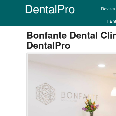
DentalPro
Revista
Ent
Bonfante Dental Cli
DentalPro