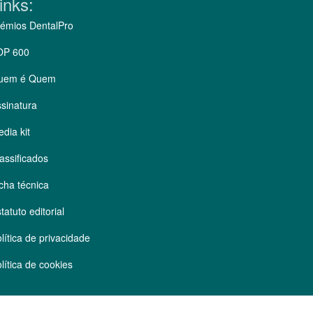
inks:
émios DentalPro
OP 600
uem é Quem
sinatura
dia kit
assificados
cha técnica
tatuto editorial
lítica de privacidade
lítica de cookies