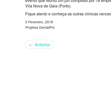
evento que reuniu um júri composto por 18 empre
Vila Nova de Gaia (Porto).
Fique atento e conheça as outras clínicas vence
3 Fevereiro, 2018
Projetos DentalPro
←
Anterior