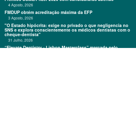
4 Agosto, 2026
FMDUP obtém acreditação máxima da EFP
3 Agosto, 2026
"O Estado hipócrita: exige no privado o que negligencia no
SNS e explora conscientemente os médicos dentistas com o
cheque-dentista"
31 Julho, 2026
“Elevate Dentistry - Lisbon Masterclass” marcada pelo
sucesso
31 Julho, 2026
Links:
Prémios DentalPro
Classificados
TOP 600
Ficha técnica
Quem é Quem
Estatuto editorial
Assinatura
Política de privacidade
Media kit
Política de cookies