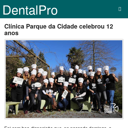
DentalPro
Clínica Parque da Cidade celebrou 12
anos