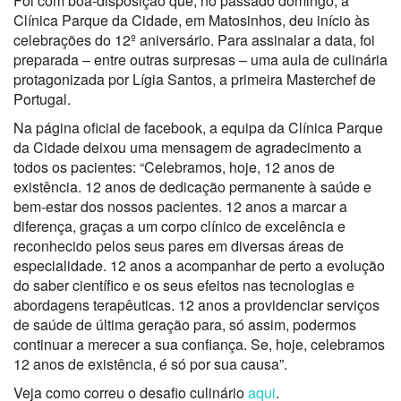
Foi com boa-disposição que, no passado domingo, a
Clínica Parque da Cidade, em Matosinhos, deu início às
celebrações do 12º aniversário. Para assinalar a data, foi
preparada – entre outras surpresas – uma aula de culinária
protagonizada por Lígia Santos, a primeira Masterchef de
Portugal.
Na página oficial de facebook, a equipa da Clínica Parque
da Cidade deixou uma mensagem de agradecimento a
todos os pacientes: “Celebramos, hoje, 12 anos de
existência. 12 anos de dedicação permanente à saúde e
bem-estar dos nossos pacientes. 12 anos a marcar a
diferença, graças a um corpo clínico de excelência e
reconhecido pelos seus pares em diversas áreas de
especialidade. 12 anos a acompanhar de perto a evolução
do saber científico e os seus efeitos nas tecnologias e
abordagens terapêuticas. 12 anos a providenciar serviços
de saúde de última geração para, só assim, podermos
continuar a merecer a sua confiança. Se, hoje, celebramos
12 anos de existência, é só por sua causa”.
Veja como correu o desafio culinário
aqui
.