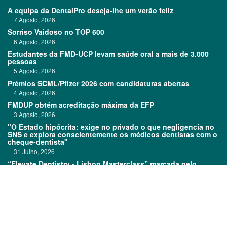
A equipa da DentalPro deseja-lhe um verão feliz
7 Agosto, 2026
Sorriso Vaidoso no TOP 600
6 Agosto, 2026
Estudantes da FMD-UCP levam saúde oral a mais de 3.000
pessoas
5 Agosto, 2026
Prémios SCML/Pfizer 2026 com candidaturas abertas
4 Agosto, 2026
FMDUP obtém acreditação máxima da EFP
3 Agosto, 2026
"O Estado hipócrita: exige no privado o que negligencia no
SNS e explora conscientemente os médicos dentistas com o
cheque-dentista"
31 Julho, 2026
“Elevate Dentistry - Lisbon Masterclass” marcada pelo
sucesso
31 Julho, 2026
Links:
Prémios DentalPro
Classificados