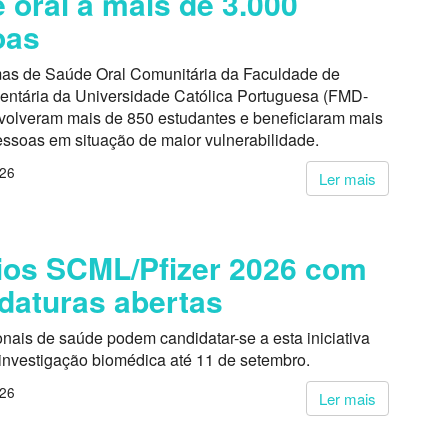
 oral a mais de 3.000
oas
as de Saúde Oral Comunitária da Faculdade de
entária da Universidade Católica Portuguesa (FMD-
volveram mais de 850 estudantes e beneficiaram mais
essoas em situação de maior vulnerabilidade.
026
Ler mais
os SCML/Pfizer 2026 com
daturas abertas
onais de saúde podem candidatar-se a esta iniciativa
 investigação biomédica até 11 de setembro.
026
Ler mais