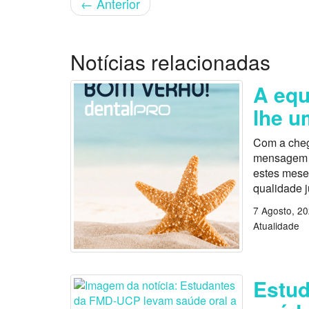
←
Anterior
Notícias relacionadas
A equ
lhe u
Com a cheg
mensagem es
estes mese
qualidade 
7 Agosto, 2
Atualidade
Estu