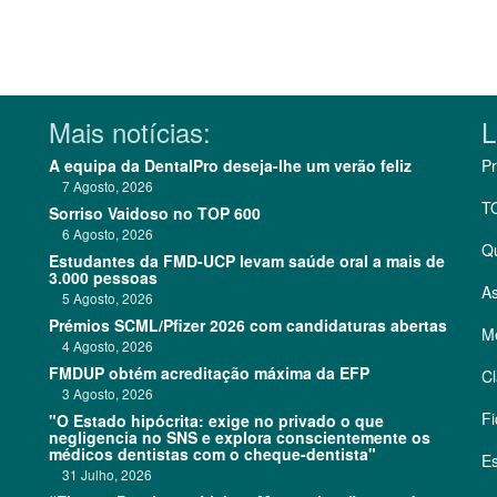
Mais notícias:
L
A equipa da DentalPro deseja-lhe um verão feliz
Pr
7 Agosto, 2026
T
Sorriso Vaidoso no TOP 600
6 Agosto, 2026
Q
Estudantes da FMD-UCP levam saúde oral a mais de
3.000 pessoas
As
5 Agosto, 2026
Prémios SCML/Pfizer 2026 com candidaturas abertas
Me
4 Agosto, 2026
FMDUP obtém acreditação máxima da EFP
Cl
3 Agosto, 2026
Fi
"O Estado hipócrita: exige no privado o que
negligencia no SNS e explora conscientemente os
médicos dentistas com o cheque-dentista"
Es
31 Julho, 2026