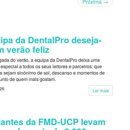
Próxima
→
ipa da DentalPro deseja-
m verão feliz
ada do verão, a equipa da DentalPro deixa uma
pecial a todos os seus leitores e parceiros: que
s sejam sinónimo de sol, descanso e momentos de
junto de quem mais gostam.
026
Ler mais
dantes da FMD-UCP levam