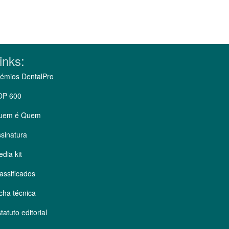
inks:
émios DentalPro
OP 600
uem é Quem
sinatura
dia kit
assificados
cha técnica
tatuto editorial