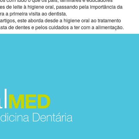
s de leite à higiene oral, passando pela importância da
a primeira visita ao dentista.
artigos, este aborda desde a higiene oral ao tratamento
asta de dentes e pelos cuidados a ter com a alimentação.