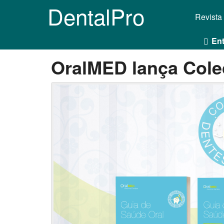
DentalPro
Revista
Ent
OralMED lança Cole