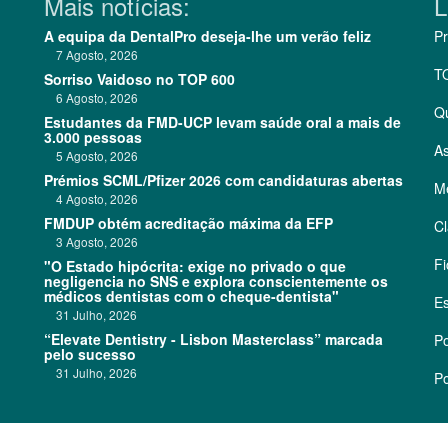
Mais notícias:
L
A equipa da DentalPro deseja-lhe um verão feliz
Pr
7 Agosto, 2026
T
Sorriso Vaidoso no TOP 600
6 Agosto, 2026
Q
Estudantes da FMD-UCP levam saúde oral a mais de
3.000 pessoas
As
5 Agosto, 2026
Prémios SCML/Pfizer 2026 com candidaturas abertas
Me
4 Agosto, 2026
FMDUP obtém acreditação máxima da EFP
Cl
3 Agosto, 2026
Fi
"O Estado hipócrita: exige no privado o que
negligencia no SNS e explora conscientemente os
médicos dentistas com o cheque-dentista"
Es
31 Julho, 2026
“Elevate Dentistry - Lisbon Masterclass” marcada
Po
pelo sucesso
31 Julho, 2026
Po
©
2026 CódigoPro