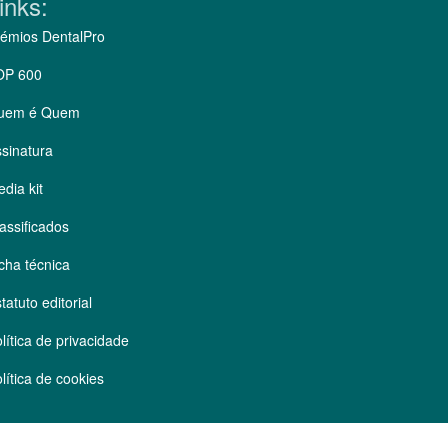
inks:
émios DentalPro
OP 600
uem é Quem
sinatura
dia kit
assificados
cha técnica
tatuto editorial
lítica de privacidade
lítica de cookies