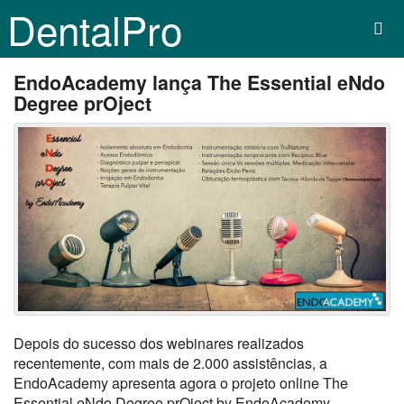
DentalPro
EndoAcademy lança The Essential eNdo
Degree prOject
Depois do sucesso dos webinares realizados
recentemente, com mais de 2.000 assistências, a
EndoAcademy apresenta agora o projeto online The
Essential eNdo Degree prOject by EndoAcademy.