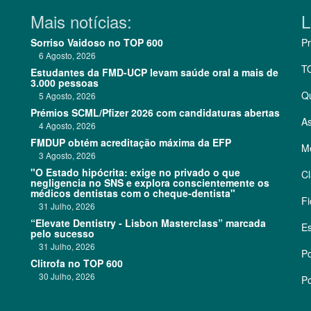
Mais notícias:
L
Sorriso Vaidoso no TOP 600
Pr
6 Agosto, 2026
T
Estudantes da FMD-UCP levam saúde oral a mais de
3.000 pessoas
Q
5 Agosto, 2026
Prémios SCML/Pfizer 2026 com candidaturas abertas
As
4 Agosto, 2026
FMDUP obtém acreditação máxima da EFP
Me
3 Agosto, 2026
"O Estado hipócrita: exige no privado o que
Cl
negligencia no SNS e explora conscientemente os
médicos dentistas com o cheque-dentista"
Fi
31 Julho, 2026
“Elevate Dentistry - Lisbon Masterclass” marcada
Es
pelo sucesso
31 Julho, 2026
Po
Clitrofa no TOP 600
30 Julho, 2026
Po