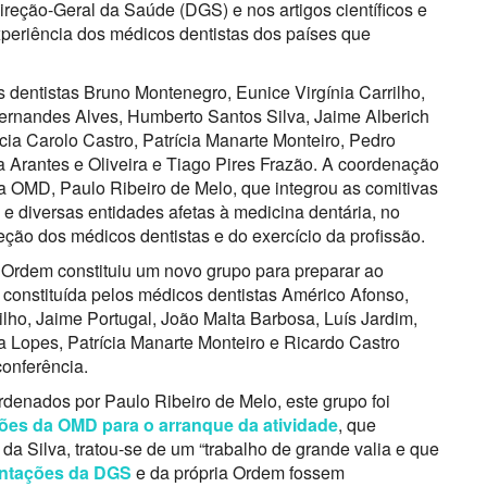
eção-Geral da Saúde (DGS) e nos artigos científicos e
xperiência dos médicos dentistas dos países que
s dentistas Bruno Montenegro, Eunice Virgínia Carrilho,
Fernandes Alves, Humberto Santos Silva, Jaime Alberich
ícia Carolo Castro, Patrícia Manarte Monteiro, Pedro
ia Arantes e Oliveira e Tiago Pires Frazão. A coordenação
a OMD, Paulo Ribeiro de Melo, que integrou as comitivas
 diversas entidades afetas à medicina dentária, no
eção dos médicos dentistas e do exercício da profissão.
 Ordem constituiu um novo grupo para preparar ao
a, constituída pelos médicos dentistas Américo Afonso,
lho, Jaime Portugal, João Malta Barbosa, Luís Jardim,
ia Lopes, Patrícia Manarte Monteiro e Ricardo Castro
conferência.
denados por Paulo Ribeiro de Melo, este grupo foi
es da OMD para o arranque da atividade
, que
da Silva, tratou-se de um “trabalho de grande valia e que
entações da DGS
e da própria Ordem fossem