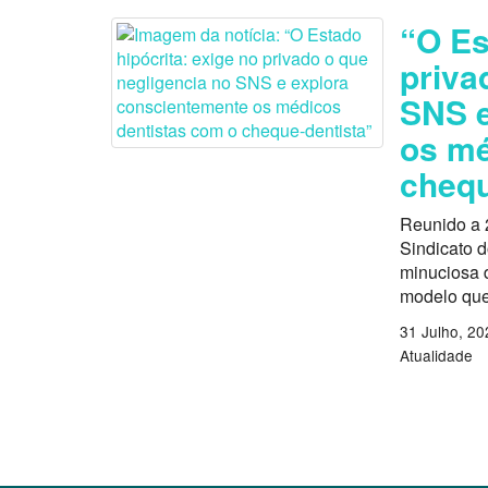
“O Es
priva
SNS e
os mé
chequ
Reunido a 
Sindicato 
minuciosa d
modelo que
31 Julho, 20
Atualidade