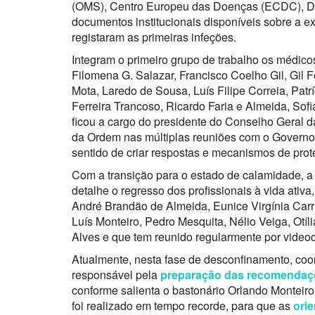
(OMS), Centro Europeu das Doenças (ECDC), Dir
documentos institucionais disponíveis sobre a e
registaram as primeiras infeções.
Integram o primeiro grupo de trabalho os médico
Filomena G. Salazar, Francisco Coelho Gil, Gil 
Mota, Laredo de Sousa, Luís Filipe Correia, Patr
Ferreira Trancoso, Ricardo Faria e Almeida, Sof
ficou a cargo do presidente do Conselho Geral d
da Ordem nas múltiplas reuniões com o Governo e
sentido de criar respostas e mecanismos de prot
Com a transição para o estado de calamidade, a
detalhe o regresso dos profissionais à vida ativ
André Brandão de Almeida, Eunice Virgínia Carri
Luís Monteiro, Pedro Mesquita, Nélio Veiga, Otíl
Alves e que tem reunido regularmente por video
Atualmente, nesta fase de desconfinamento, coor
responsável pela
preparação das recomendaçõ
conforme salienta o bastonário Orlando Monteiro 
foi realizado em tempo recorde, para que as
ori