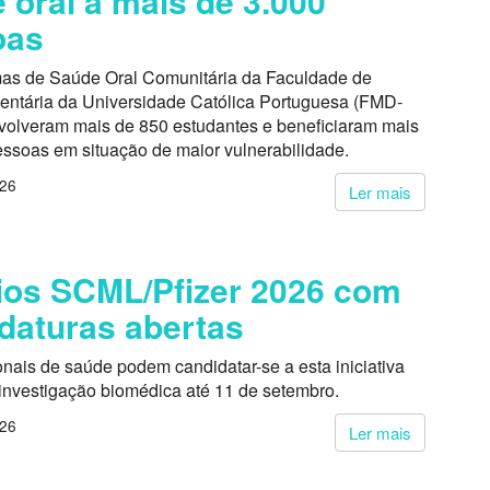
 oral a mais de 3.000
oas
as de Saúde Oral Comunitária da Faculdade de
entária da Universidade Católica Portuguesa (FMD-
volveram mais de 850 estudantes e beneficiaram mais
essoas em situação de maior vulnerabilidade.
026
Ler mais
os SCML/Pfizer 2026 com
daturas abertas
onais de saúde podem candidatar-se a esta iniciativa
 investigação biomédica até 11 de setembro.
026
Ler mais