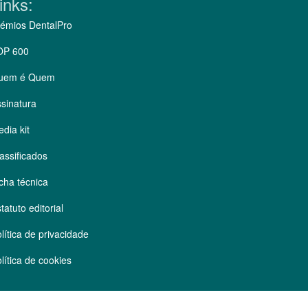
inks:
émios DentalPro
OP 600
uem é Quem
sinatura
dia kit
assificados
cha técnica
tatuto editorial
lítica de privacidade
lítica de cookies