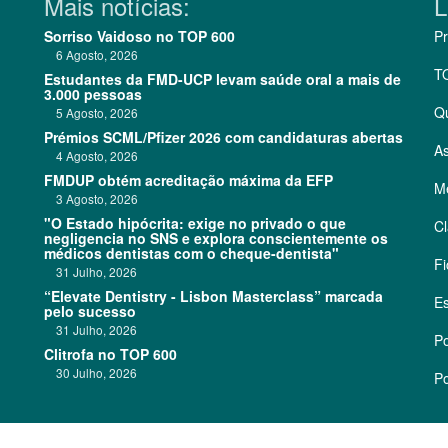
Mais notícias:
L
Sorriso Vaidoso no TOP 600
Pr
6 Agosto, 2026
T
Estudantes da FMD-UCP levam saúde oral a mais de
3.000 pessoas
Q
5 Agosto, 2026
Prémios SCML/Pfizer 2026 com candidaturas abertas
As
4 Agosto, 2026
FMDUP obtém acreditação máxima da EFP
Me
3 Agosto, 2026
"O Estado hipócrita: exige no privado o que
Cl
negligencia no SNS e explora conscientemente os
médicos dentistas com o cheque-dentista"
Fi
31 Julho, 2026
“Elevate Dentistry - Lisbon Masterclass” marcada
Es
pelo sucesso
31 Julho, 2026
Po
Clitrofa no TOP 600
30 Julho, 2026
Po
©
2026 CódigoPro