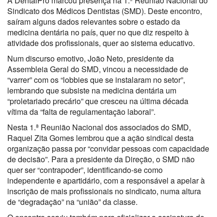
A DentalPro marcou presença na 1.ª Reunião Nacional do
Sindicato dos Médicos Dentistas (SMD). Deste encontro,
saíram alguns dados relevantes sobre o estado da
medicina dentária no país, quer no que diz respeito à
atividade dos profissionais, quer ao sistema educativo.
Num discurso emotivo, João Neto, presidente da
Assembleia Geral do SMD, vincou a necessidade de
“varrer” com os “lobbies que se instalaram no setor”,
lembrando que subsiste na medicina dentária um
“proletariado precário” que cresceu na última década
vítima da “falta de regulamentação laboral”.
Nesta 1.ª Reunião Nacional dos associados do SMD,
Raquel Zita Gomes lembrou que a ação sindical desta
organização passa por “convidar pessoas com capacidade
de decisão”. Para a presidente da Direção, o SMD não
quer ser “contrapoder”, identificando-se como
independente e apartidário, com a responsável a apelar à
inscrição de mais profissionais no sindicato, numa altura
de “degradação” na “união” da classe.