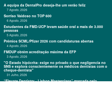
A equipa da DentalPro deseja-lhe um verão feliz
7 Agosto, 2026
Sorriso Vaidoso no TOP 600
6 Agosto, 2026
Estudantes da FMD-UCP levam saúde oral a mais de 3.000
pessoas
5 Agosto, 2026
Prémios SCML/Pfizer 2026 com candidaturas abertas
4 Agosto, 2026
FMDUP obtém acreditação máxima da EFP
3 Agosto, 2026
"O Estado hipócrita: exige no privado o que negligencia no
SNS e explora conscientemente os médicos dentistas com o
cheque-dentista"
31 Julho, 2026
“Elevate Dentistry - Lisbon Masterclass” marcada pelo
sucesso
31 Julho, 2026
Links:
Prémios DentalPro
Classificados