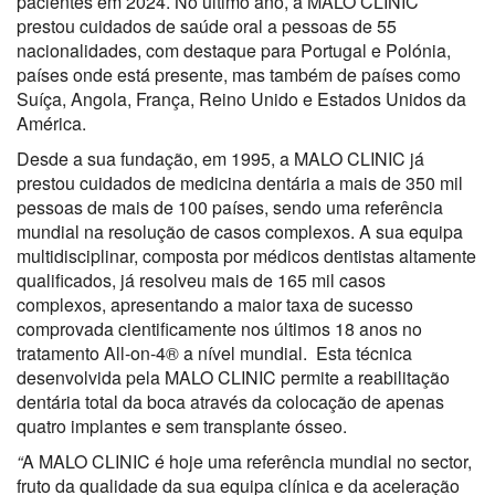
pacientes em 2024. No último ano, a MALO CLINIC
prestou cuidados de saúde oral a pessoas de 55
nacionalidades, com destaque para Portugal e Polónia,
países onde está presente, mas também de países como
Suíça, Angola, França, Reino Unido e Estados Unidos da
América.
Desde a sua fundação, em 1995, a MALO CLINIC já
prestou cuidados de medicina dentária a mais de 350 mil
pessoas de mais de 100 países, sendo uma referência
mundial na resolução de casos complexos. A sua equipa
multidisciplinar, composta por médicos dentistas altamente
qualificados, já resolveu mais de 165 mil casos
complexos, apresentando a maior taxa de sucesso
comprovada cientificamente nos últimos 18 anos no
tratamento All-on-4® a nível mundial. Esta técnica
desenvolvida pela MALO CLINIC permite a reabilitação
dentária total da boca através da colocação de apenas
quatro implantes e sem transplante ósseo.
“
A MALO CLINIC é hoje uma referência mundial no sector,
fruto da qualidade da sua equipa clínica e da aceleração