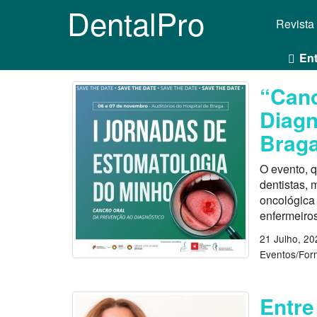
DentalPro
Revista
Ent
“Canc
Diagn
Brag
O evento, q
dentistas, 
oncológica 
enfermeiros
21 Julho, 20
Eventos/Fo
Entre