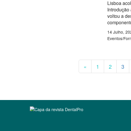
Lisboa acol
Introdução
voltou a de
componente
14 Julho, 20
Eventos/Fo
«
1
2
3
Clique para ler