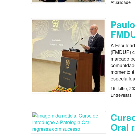
Atualidade
Paulo
FMD
A Faculdad
(FMDUP) ce
marcado pe
comunidade
momento é 
especialid
15 Julho, 20
Entrevistas
Curso
Oral 