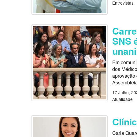
Entrevistas
Carre
SNS é
unan
Em comunic
dos Médico
aprovação 
Assembleia
17 Julho, 20
Atualidade
Clíni
Carla Quar