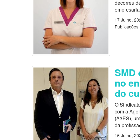
decorreu d
empresarial
17 Julho, 20
Publicações
SMD d
no en
do cu
O Sindicat
com a Agên
(A3ES), um 
da profissã
16 Julho, 20