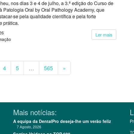
heu, nos dias 3 e 4 de julho, a 3.ª edição do Curso de
 à Patologia Oral by Oral Pathology Academy, que
stacar-se pela qualidade científica e pela forte
 prática.
26
Ler mais
rmação
4
5
…
565
»
Mais notícias:
L
A equipa da DentalPro deseja-lhe um verão feliz
Pr
7 Agosto, 2026
T