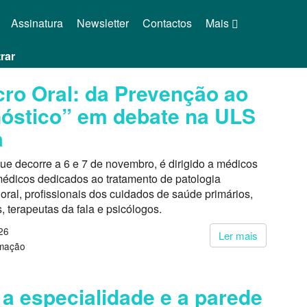
Assinatura
Newsletter
Contactos
Mais
rar
ro Oral: da Prevenção ao
óstico” em debate na ULS
a
ue decorre a 6 e 7 de novembro, é dirigido a médicos
médicos dedicados ao tratamento de patologia
oral, profissionais dos cuidados de saúde primários,
, terapeutas da fala e psicólogos.
26
Ler mais
rmação
 a especialidade e a parede