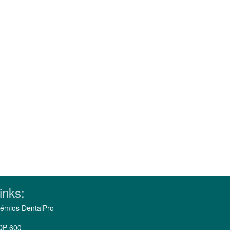
inks:
émios DentalPro
OP 600