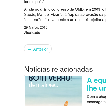
todo o país”.
Ainda no último congresso da OMD, em 2009, o ba
Saúde, Manuel Pizarro, à “rápida aprovação da po
“enterrar” definitivamente a anterior lei, rejeita
29 Março, 2010
Atualidade
←
Anterior
Notícias relacionadas
A equ
lhe u
Com a cheg
mensagem es