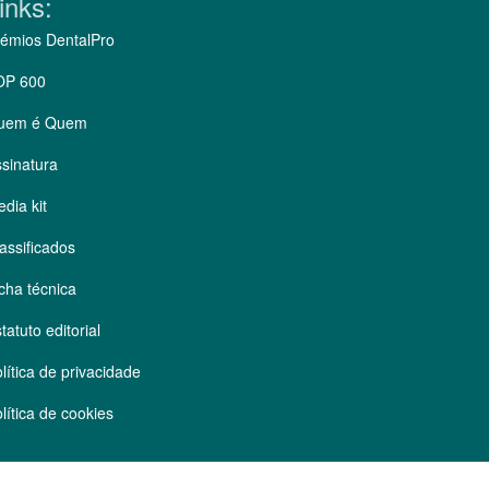
inks:
émios DentalPro
OP 600
uem é Quem
sinatura
dia kit
assificados
cha técnica
tatuto editorial
lítica de privacidade
lítica de cookies