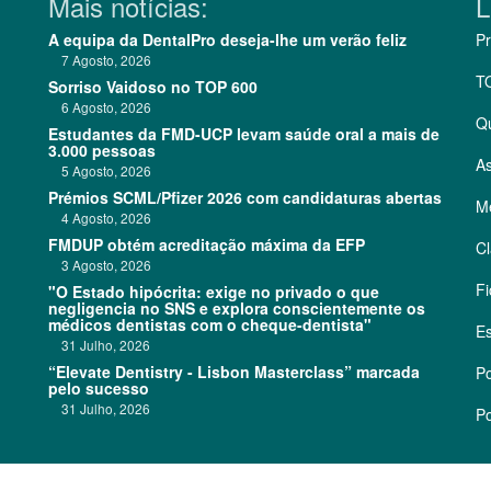
Mais notícias:
L
A equipa da DentalPro deseja-lhe um verão feliz
Pr
7 Agosto, 2026
T
Sorriso Vaidoso no TOP 600
6 Agosto, 2026
Q
Estudantes da FMD-UCP levam saúde oral a mais de
3.000 pessoas
As
5 Agosto, 2026
Prémios SCML/Pfizer 2026 com candidaturas abertas
Me
4 Agosto, 2026
FMDUP obtém acreditação máxima da EFP
Cl
3 Agosto, 2026
Fi
"O Estado hipócrita: exige no privado o que
negligencia no SNS e explora conscientemente os
médicos dentistas com o cheque-dentista"
Es
31 Julho, 2026
“Elevate Dentistry - Lisbon Masterclass” marcada
Po
pelo sucesso
31 Julho, 2026
Po
©
2026 CódigoPro