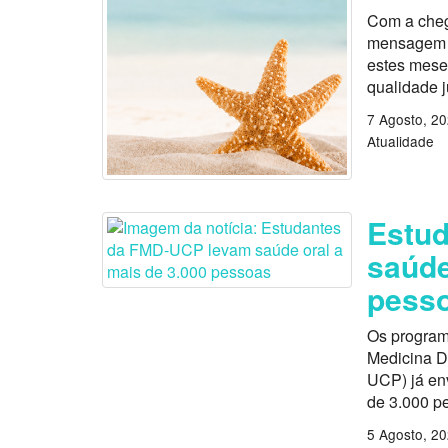
Com a cheg
mensagem es
estes mese
qualidade 
7 Agosto, 2
Atualidade
Estu
saúde
pess
Os program
Medicina D
UCP) já en
de 3.000 p
5 Agosto, 2