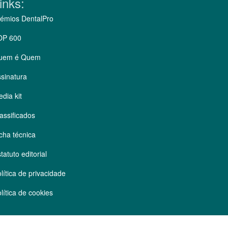
inks:
émios DentalPro
OP 600
uem é Quem
sinatura
dia kit
assificados
cha técnica
tatuto editorial
lítica de privacidade
lítica de cookies