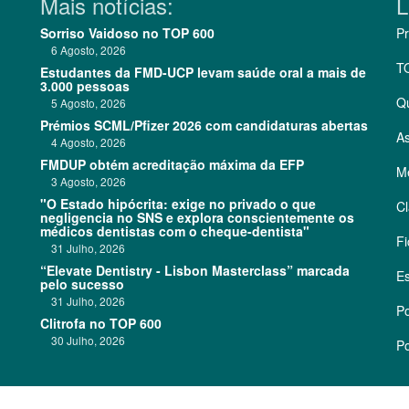
Mais notícias:
L
Sorriso Vaidoso no TOP 600
Pr
6 Agosto, 2026
T
Estudantes da FMD-UCP levam saúde oral a mais de
3.000 pessoas
Q
5 Agosto, 2026
Prémios SCML/Pfizer 2026 com candidaturas abertas
As
4 Agosto, 2026
FMDUP obtém acreditação máxima da EFP
Me
3 Agosto, 2026
"O Estado hipócrita: exige no privado o que
Cl
negligencia no SNS e explora conscientemente os
médicos dentistas com o cheque-dentista"
Fi
31 Julho, 2026
“Elevate Dentistry - Lisbon Masterclass” marcada
Es
pelo sucesso
31 Julho, 2026
Po
Clitrofa no TOP 600
30 Julho, 2026
Po
©
2026 CódigoPro