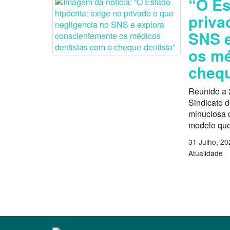
“O Es
priva
SNS e
os mé
chequ
Reunido a 
Sindicato 
minuciosa d
modelo que
31 Julho, 20
Atualidade