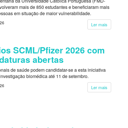
entária da Universidade Católica Portuguesa (FMD-
volveram mais de 850 estudantes e beneficiaram mais
essoas em situação de maior vulnerabilidade.
026
Ler mais
os SCML/Pfizer 2026 com
daturas abertas
onais de saúde podem candidatar-se a esta iniciativa
 investigação biomédica até 11 de setembro.
026
Ler mais