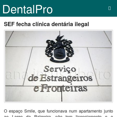
DentalPro
SEF fecha clínica dentária ilegal
O espaço Smile, que funcionava num apartamento junto
ao Largo da Palmeira, não tem licenciamento e o