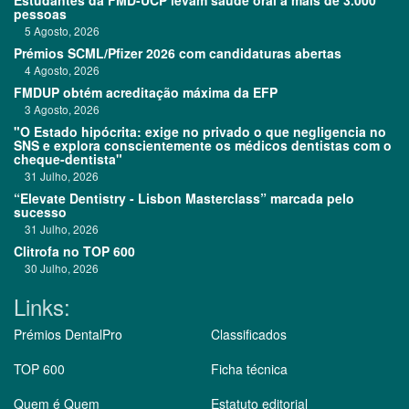
Estudantes da FMD-UCP levam saúde oral a mais de 3.000
pessoas
5 Agosto, 2026
Prémios SCML/Pfizer 2026 com candidaturas abertas
4 Agosto, 2026
FMDUP obtém acreditação máxima da EFP
3 Agosto, 2026
"O Estado hipócrita: exige no privado o que negligencia no
SNS e explora conscientemente os médicos dentistas com o
cheque-dentista"
31 Julho, 2026
“Elevate Dentistry - Lisbon Masterclass” marcada pelo
sucesso
31 Julho, 2026
Clitrofa no TOP 600
30 Julho, 2026
Links:
Prémios DentalPro
Classificados
TOP 600
Ficha técnica
Quem é Quem
Estatuto editorial