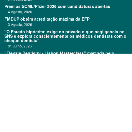
Prémios SCML/Pfizer 2026 com candidaturas abertas
4 Agosto, 2026
FMDUP obtém acreditação máxima da EFP
3 Agosto, 2026
"O Estado hipócrita: exige no privado o que negligencia no
SNS e explora conscientemente os médicos dentistas com o
cheque-dentista"
31 Julho, 2026
“Elevate Dentistry - Lisbon Masterclass” marcada pelo
sucesso
31 Julho, 2026
Links:
Prémios DentalPro
Classificados
TOP 600
Ficha técnica
Quem é Quem
Estatuto editorial
Assinatura
Política de privacidade
Media kit
Política de cookies