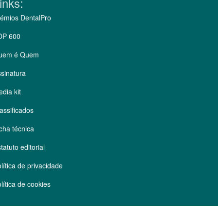
inks:
émios DentalPro
OP 600
uem é Quem
sinatura
dia kit
assificados
cha técnica
tatuto editorial
lítica de privacidade
lítica de cookies