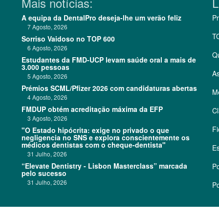
Mais notícias:
L
A equipa da DentalPro deseja-lhe um verão feliz
Pr
7 Agosto, 2026
T
Sorriso Vaidoso no TOP 600
6 Agosto, 2026
Q
Estudantes da FMD-UCP levam saúde oral a mais de
3.000 pessoas
As
5 Agosto, 2026
Prémios SCML/Pfizer 2026 com candidaturas abertas
Me
4 Agosto, 2026
FMDUP obtém acreditação máxima da EFP
Cl
3 Agosto, 2026
Fi
"O Estado hipócrita: exige no privado o que
negligencia no SNS e explora conscientemente os
médicos dentistas com o cheque-dentista"
Es
31 Julho, 2026
“Elevate Dentistry - Lisbon Masterclass” marcada
Po
pelo sucesso
31 Julho, 2026
Po
©
2026 CódigoPro