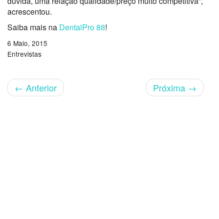
dúvida, uma relação qualidade/preço muito competitiva”,
acrescentou.
Saiba mais na
DentalPro 88
!
6 Maio, 2015
Entrevistas
←
Anterior
Próxima
→