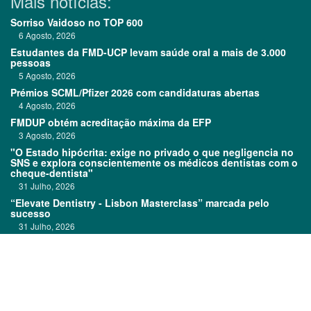
Mais notícias:
Sorriso Vaidoso no TOP 600
6 Agosto, 2026
Estudantes da FMD-UCP levam saúde oral a mais de 3.000
pessoas
5 Agosto, 2026
Prémios SCML/Pfizer 2026 com candidaturas abertas
4 Agosto, 2026
FMDUP obtém acreditação máxima da EFP
3 Agosto, 2026
"O Estado hipócrita: exige no privado o que negligencia no
SNS e explora conscientemente os médicos dentistas com o
cheque-dentista"
31 Julho, 2026
“Elevate Dentistry - Lisbon Masterclass” marcada pelo
sucesso
31 Julho, 2026
Clitrofa no TOP 600
30 Julho, 2026
Links:
Prémios DentalPro
Classificados