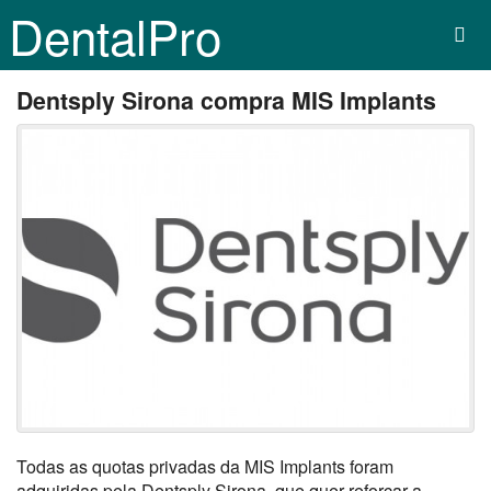
DentalPro
Dentsply Sirona compra MIS Implants
Todas as quotas privadas da MIS Implants foram
adquiridas pela Dentsply Sirona, que quer reforçar a