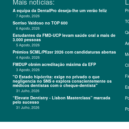
Mais notícias:
L
A equipa da DentalPro deseja-lhe um verão feliz
Pr
7 Agosto, 2026
T
Sorriso Vaidoso no TOP 600
6 Agosto, 2026
Q
Estudantes da FMD-UCP levam saúde oral a mais de
3.000 pessoas
As
5 Agosto, 2026
Prémios SCML/Pfizer 2026 com candidaturas abertas
Me
4 Agosto, 2026
FMDUP obtém acreditação máxima da EFP
Cl
3 Agosto, 2026
Fi
"O Estado hipócrita: exige no privado o que
negligencia no SNS e explora conscientemente os
médicos dentistas com o cheque-dentista"
Es
31 Julho, 2026
“Elevate Dentistry - Lisbon Masterclass” marcada
Po
pelo sucesso
31 Julho, 2026
Po
©
2026 CódigoPro