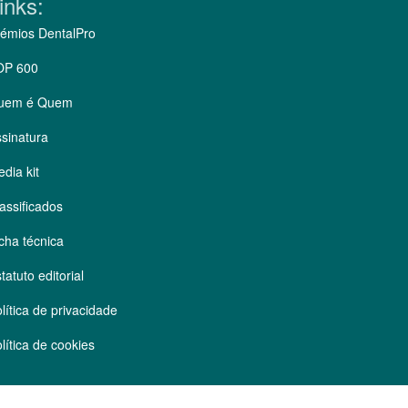
inks:
émios DentalPro
OP 600
uem é Quem
sinatura
dia kit
assificados
cha técnica
tatuto editorial
lítica de privacidade
lítica de cookies