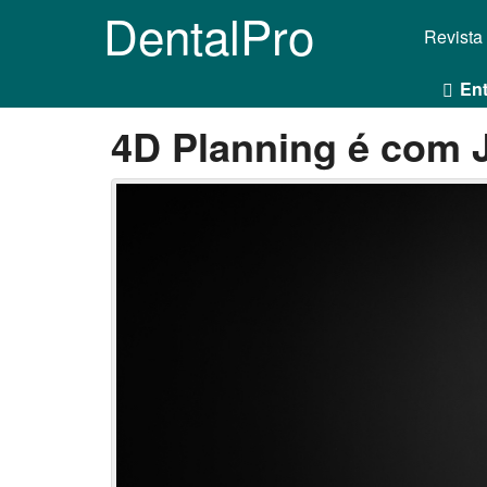
DentalPro
Revista
Ent
4D Planning é com 