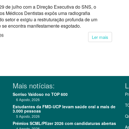
29 de julho com a Direção Executiva do SNS, o
dos Médicos Dentistas expôs uma radiografia
o setor e exigiu a restruturação profunda de um
 se encontra manifestamente esgotado.
26
Ler mais
Mais notícias:
L
Sorriso Vaidoso no TOP 600
Pr
6 Agosto, 2026
T
Estudantes da FMD-UCP levam saúde oral a mais de
3.000 pessoas
Q
5 Agosto, 2026
Prémios SCML/Pfizer 2026 com candidaturas abertas
As
4 Agosto, 2026