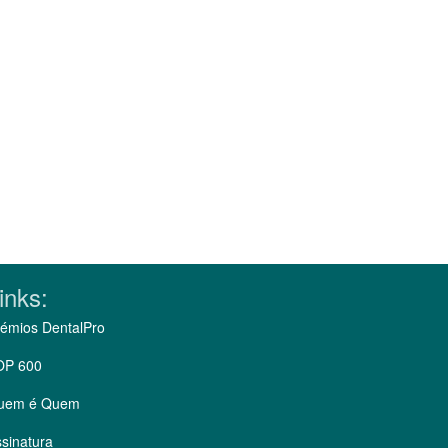
inks:
émios DentalPro
OP 600
uem é Quem
sinatura