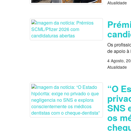
Atualidade
Prémi
candi
Os profissi
de apoio à
4 Agosto, 2
Atualidade
“O Es
priva
SNS e
os mé
chequ