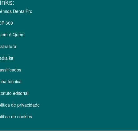
inks:
émios DentalPro
OP 600
uem é Quem
sinatura
dia kit
assificados
cha técnica
tatuto editorial
lítica de privacidade
lítica de cookies