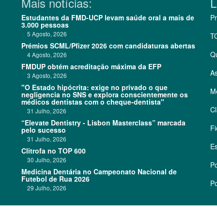
Mais notícias:
L
Estudantes da FMD-UCP levam saúde oral a mais de
Pr
3.000 pessoas
5 Agosto, 2026
T
Prémios SCML/Pfizer 2026 com candidaturas abertas
Q
4 Agosto, 2026
FMDUP obtém acreditação máxima da EFP
As
3 Agosto, 2026
"O Estado hipócrita: exige no privado o que
Me
negligencia no SNS e explora conscientemente os
médicos dentistas com o cheque-dentista"
Cl
31 Julho, 2026
“Elevate Dentistry - Lisbon Masterclass” marcada
Fi
pelo sucesso
31 Julho, 2026
Es
Clitrofa no TOP 600
30 Julho, 2026
Po
Medicina Dentária no Campeonato Nacional de
Futebol de Rua 2026
Po
29 Julho, 2026
©
2026 CódigoPro