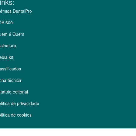
inks:
émios DentalPro
OP 600
uem é Quem
sinatura
dia kit
assificados
cha técnica
tatuto editorial
lítica de privacidade
lítica de cookies