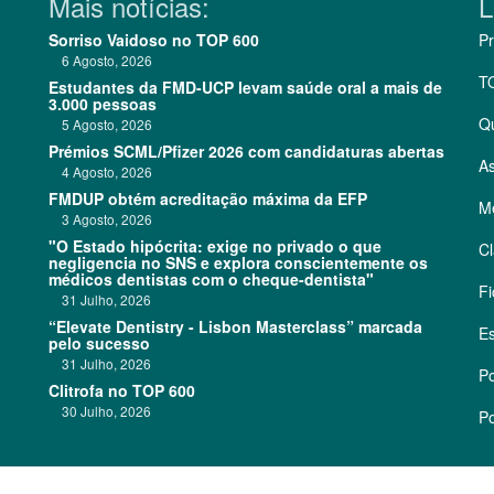
Mais notícias:
L
Sorriso Vaidoso no TOP 600
Pr
6 Agosto, 2026
T
Estudantes da FMD-UCP levam saúde oral a mais de
3.000 pessoas
Q
5 Agosto, 2026
Prémios SCML/Pfizer 2026 com candidaturas abertas
As
4 Agosto, 2026
FMDUP obtém acreditação máxima da EFP
Me
3 Agosto, 2026
"O Estado hipócrita: exige no privado o que
Cl
negligencia no SNS e explora conscientemente os
médicos dentistas com o cheque-dentista"
Fi
31 Julho, 2026
“Elevate Dentistry - Lisbon Masterclass” marcada
Es
pelo sucesso
31 Julho, 2026
Po
Clitrofa no TOP 600
30 Julho, 2026
Po
©
2026 CódigoPro