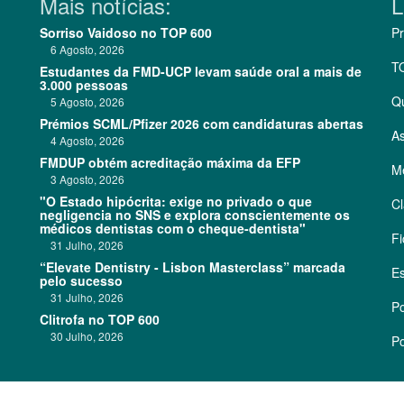
Mais notícias:
L
Sorriso Vaidoso no TOP 600
Pr
6 Agosto, 2026
T
Estudantes da FMD-UCP levam saúde oral a mais de
3.000 pessoas
Q
5 Agosto, 2026
Prémios SCML/Pfizer 2026 com candidaturas abertas
As
4 Agosto, 2026
FMDUP obtém acreditação máxima da EFP
Me
3 Agosto, 2026
"O Estado hipócrita: exige no privado o que
Cl
negligencia no SNS e explora conscientemente os
médicos dentistas com o cheque-dentista"
Fi
31 Julho, 2026
“Elevate Dentistry - Lisbon Masterclass” marcada
Es
pelo sucesso
31 Julho, 2026
Po
Clitrofa no TOP 600
30 Julho, 2026
Po
©
2026 CódigoPro