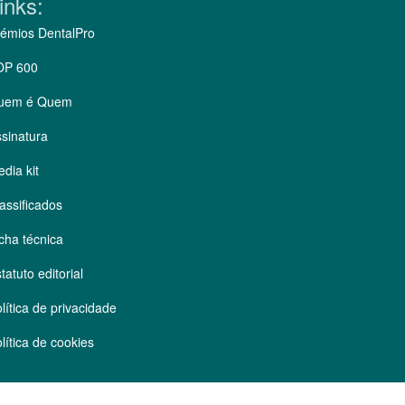
inks:
émios DentalPro
OP 600
uem é Quem
sinatura
dia kit
assificados
cha técnica
tatuto editorial
lítica de privacidade
lítica de cookies