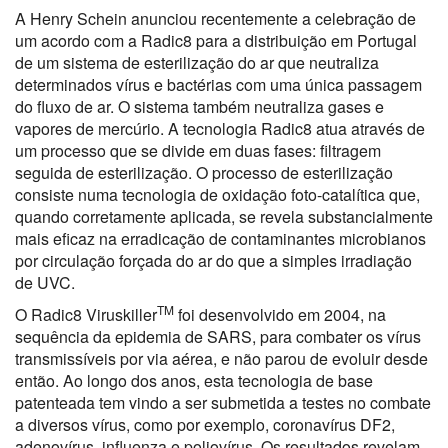
A Henry Schein anunciou recentemente a celebração de
um acordo com a Radic8 para a distribuição em Portugal
de um sistema de esterilização do ar que neutraliza
determinados vírus e bactérias com uma única passagem
do fluxo de ar. O sistema também neutraliza gases e
vapores de mercúrio. A tecnologia Radic8 atua através de
um processo que se divide em duas fases: filtragem
seguida de esterilização. O processo de esterilização
consiste numa tecnologia de oxidação foto-catalítica que,
quando corretamente aplicada, se revela substancialmente
mais eficaz na erradicação de contaminantes microbianos
por circulação forçada do ar do que a simples irradiação
de UVC.
TM
O Radic8 Viruskiller
foi desenvolvido em 2004, na
sequência da epidemia de SARS, para combater os vírus
transmissíveis por via aérea, e não parou de evoluir desde
então. Ao longo dos anos, esta tecnologia de base
patenteada tem vindo a ser submetida a testes no combate
a diversos vírus, como por exemplo, coronavírus DF2,
adenovírus, influenza e poliovírus. Os resultados revelam