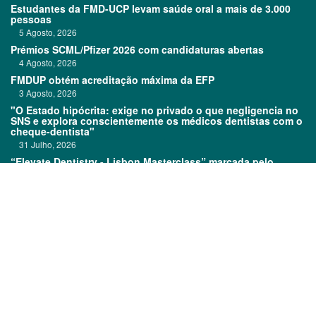
Estudantes da FMD-UCP levam saúde oral a mais de 3.000
pessoas
5 Agosto, 2026
Prémios SCML/Pfizer 2026 com candidaturas abertas
4 Agosto, 2026
FMDUP obtém acreditação máxima da EFP
3 Agosto, 2026
"O Estado hipócrita: exige no privado o que negligencia no
SNS e explora conscientemente os médicos dentistas com o
cheque-dentista"
31 Julho, 2026
“Elevate Dentistry - Lisbon Masterclass” marcada pelo
sucesso
31 Julho, 2026
Links:
Prémios DentalPro
Classificados
TOP 600
Ficha técnica
Quem é Quem
Estatuto editorial