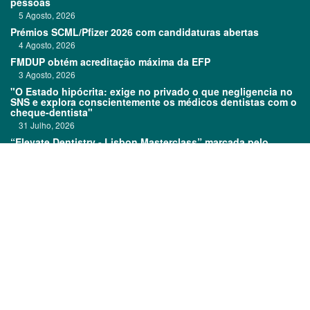
pessoas
5 Agosto, 2026
Prémios SCML/Pfizer 2026 com candidaturas abertas
4 Agosto, 2026
FMDUP obtém acreditação máxima da EFP
3 Agosto, 2026
"O Estado hipócrita: exige no privado o que negligencia no
SNS e explora conscientemente os médicos dentistas com o
cheque-dentista"
31 Julho, 2026
“Elevate Dentistry - Lisbon Masterclass” marcada pelo
sucesso
31 Julho, 2026
Links:
Prémios DentalPro
Classificados
TOP 600
Ficha técnica
Quem é Quem
Estatuto editorial
Assinatura
Política de privacidade