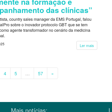
mente na formação e
anhamento das clínicas”
ista, country sales manager da EMS Portugal, falou
alPro sobre o inovador protocolo GBT que se tem
como agente transformador no cenário da medicina
al.
025
Ler mais
4
5
…
57
»
Mais notícias:
L