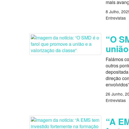
mais avança
8 Julho, 202
Entrevistas
“O SM
união
Falámos co
outros pon
depositada
direção com
envolvidos”
26 Junho, 2
Entrevistas
“A EM