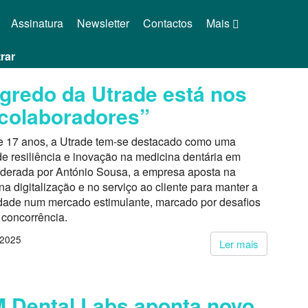
Assinatura
Newsletter
Contactos
Mais
rar
gredo da Utrade está nos
colaboradores”
e 17 anos, a Utrade tem-se destacado como uma
de resiliência e inovação na medicina dentária em
Liderada por António Sousa, a empresa aposta na
na digitalização e no serviço ao cliente para manter a
idade num mercado estimulante, marcado por desafios
 concorrência.
 2025
Ler mais
Dental Labs aponta novo