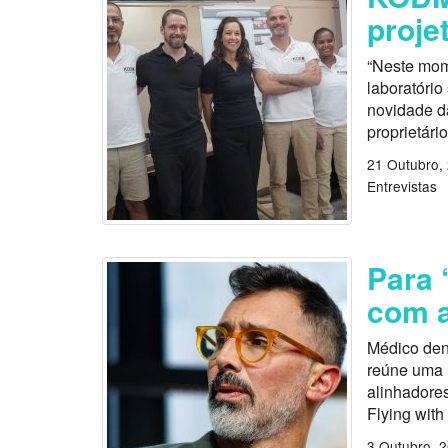
proje
“Neste mom
laboratório
novidade d
proprietári
21 Outubro,
Entrevistas
Para 
com a
Médico den
reúne uma 
alinhadores
Flying with
3 Outubro, 