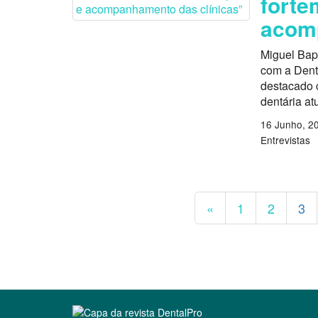
forte
acomp
Miguel Bapt
com a Dent
destacado 
dentária atu
16 Junho, 2
Entrevistas
«
1
2
3