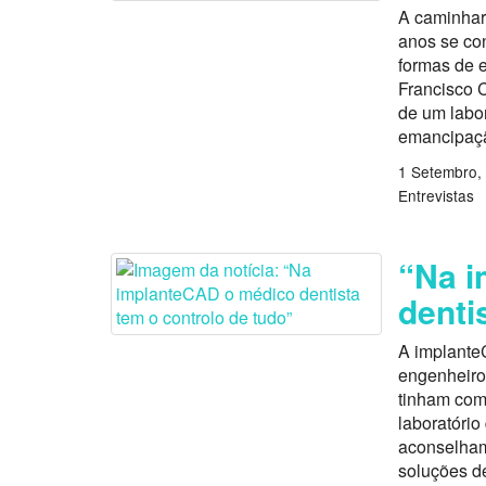
A caminhar 
anos se co
formas de 
Francisco C
de um labo
emancipaçã
1 Setembro,
Entrevistas
“Na 
denti
A implante
engenheiro,
tinham como
laboratório
aconselham
soluções de