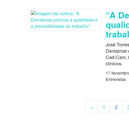
“A De
quali
traba
José Torres
Dentalmar 
Cad-Cam, 
clínicos.
17 Novembro
Entrevistas
«
1
2