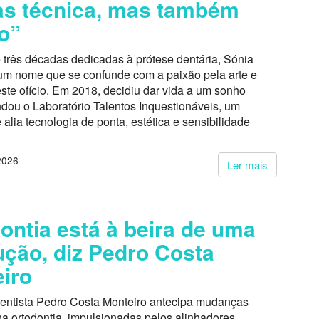
s técnica, mas também
o”
três décadas dedicadas à prótese dentária, Sónia
um nome que se confunde com a paixão pela arte e
ste ofício. Em 2018, decidiu dar vida a um sonho
ndou o Laboratório Talentos Inquestionáveis, um
alia tecnologia de ponta, estética e sensibilidade
2026
Ler mais
ontia está à beira de uma
ução, diz Pedro Costa
iro
entista Pedro Costa Monteiro antecipa mudanças
a ortodontia, impulsionadas pelos alinhadores