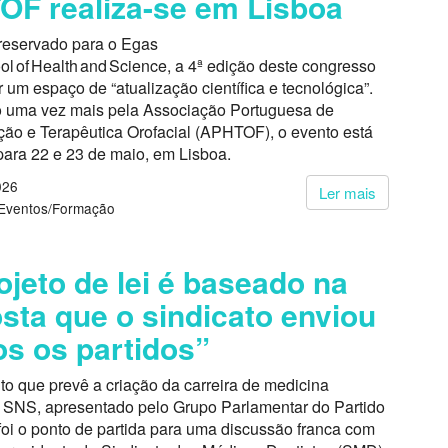
F realiza-se em Lisboa
reservado para o Egas
l of Health and Science, a 4ª edição deste congresso
 um espaço de “atualização científica e tecnológica”.
 uma vez mais pela Associação Portuguesa de
ão e Terapêutica Orofacial (APHTOF), o evento está
ara 22 e 23 de maio, em Lisboa.
026
Ler mais
Eventos/Formação
ojeto de lei é baseado na
sta que o sindicato enviou
os os partidos”
o que prevê a criação da carreira de medicina
o SNS, apresentado pelo Grupo Parlamentar do Partido
 foi o ponto de partida para uma discussão franca com