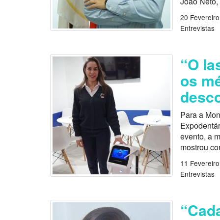
João Neto,
20 Fevereiro
Entrevistas
“O la
os mé
desco
Para a Mon
Expodentári
evento, a m
mostrou com
11 Fevereiro
Entrevistas
“Cada