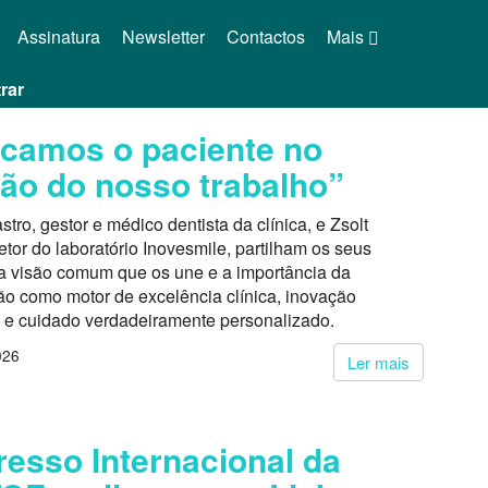
Assinatura
Newsletter
Contactos
Mais
rar
camos o paciente no
ão do nosso trabalho”
tro, gestor e médico dentista da clínica, e Zsolt
etor do laboratório Inovesmile, partilham os seus
 a visão comum que os une e a importância da
o como motor de excelência clínica, inovação
l e cuidado verdadeiramente personalizado.
026
Ler mais
esso Internacional da