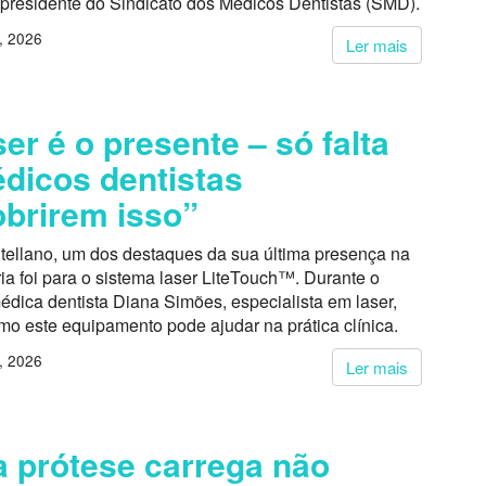
 presidente do Sindicato dos Médicos Dentistas (SMD).
, 2026
Ler mais
ser é o presente – só falta
dicos dentistas
brirem isso”
tellano, um dos destaques da sua última presença na
a foi para o sistema laser LiteTouch™. Durante o
édica dentista Diana Simões, especialista em laser,
o este equipamento pode ajudar na prática clínica.
, 2026
Ler mais
 prótese carrega não