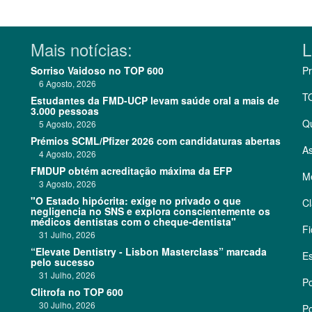
Mais notícias:
L
Sorriso Vaidoso no TOP 600
Pr
6 Agosto, 2026
T
Estudantes da FMD-UCP levam saúde oral a mais de
3.000 pessoas
Q
5 Agosto, 2026
Prémios SCML/Pfizer 2026 com candidaturas abertas
As
4 Agosto, 2026
FMDUP obtém acreditação máxima da EFP
Me
3 Agosto, 2026
"O Estado hipócrita: exige no privado o que
Cl
negligencia no SNS e explora conscientemente os
médicos dentistas com o cheque-dentista"
Fi
31 Julho, 2026
“Elevate Dentistry - Lisbon Masterclass” marcada
Es
pelo sucesso
31 Julho, 2026
Po
Clitrofa no TOP 600
30 Julho, 2026
Po