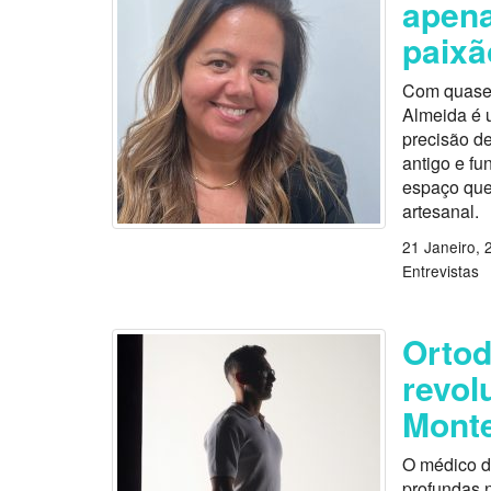
apena
paixã
Com quase 
Almeida é 
precisão de
antigo e fu
espaço que 
artesanal.
21 Janeiro, 
Entrevistas
Ortod
revol
Monte
O médico d
profundas n