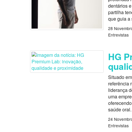
dentários e 
partilha te
que guia a 
28 Novembro
Entrevistas
HG Pr
quali
Situado em
referência 
liderança d
uma empresa
oferecendo 
saúde oral
24 Novembro
Entrevistas