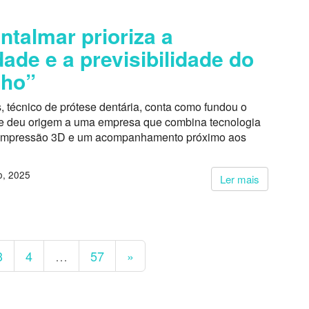
ntalmar prioriza a
dade e a previsibilidade do
lho”
, técnico de prótese dentária, conta como fundou o
e deu origem a uma empresa que combina tecnologia
impressão 3D e um acompanhamento próximo aos
, 2025
Ler mais
3
4
…
57
»