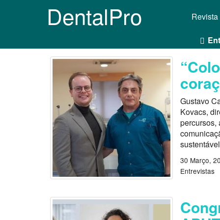
DentalPro
Revista
Ent
“Colo
coraç
Gustavo Cas
Kovacs, dir
percursos,
comunicaçã
sustentáve
30 Março, 2
Entrevistas
Congr