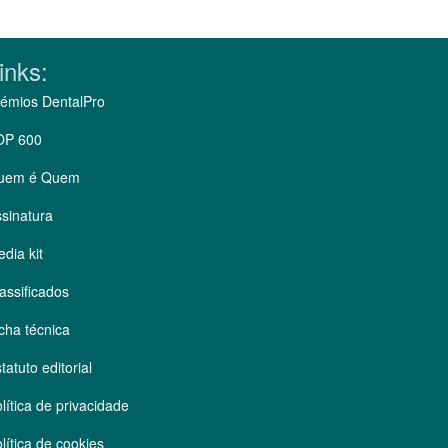
inks:
émios DentalPro
OP 600
uem é Quem
sinatura
dia kit
assificados
cha técnica
tatuto editorial
lítica de privacidade
lítica de cookies