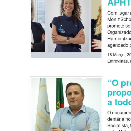
APHTO
Com lugar 
Moniz Schoo
promete ser
Organizado
Harmonizaç
agendado p
18 Março, 2
Entrevistas
“O pr
propo
a tod
O document
dentária n
Socialista,