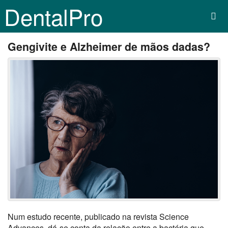
DentalPro
Gengivite e Alzheimer de mãos dadas?
Num estudo recente, publicado na revista Science
Advances, dá-se conta da relação entre a bactéria que