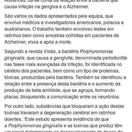
causa infeção na gengiva e o Alzheimer.
São vários os dados apresentados pela equipa, que
envolve médicos e investigadores americanos, polacos e
australianos. O trabalho também envolveu testes em
ratinhos bem como amostras colhidas em pacientes de
Alzheimer, vivos e após a morte.
Segundo a revista Visão, a bactéria
Porphyromonas
gingivalis
, que causa a gengivite, denominada periodontite
nas fases mais avançadas da infeção, foi identificada no
cérebro dos pacientes, bem como um tipo de proteínas,
tóxicas, produzidas pela bactéria. Também se identificou a
relação entre a presença desta bactéria e o aumento da
produção de beta-amilóide, que se agrupa, formando
placas, bloqueando a comunicação entre os neurónios.
Por outro lado, substâncias que bloqueiam a ação destas
toxinas travaram a degeneração cerebral em ratinhos
doentes. “Este estudo apresenta evidência de que
a
Porphyromonas gingivalis
e as toxinas que produz têm
um papel determinante no desenvolvimento da doeça de