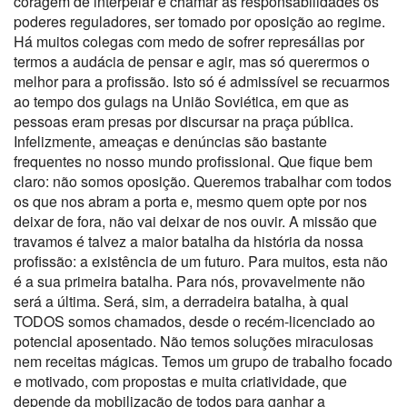
coragem de interpelar e chamar às responsabilidades os
poderes reguladores, ser tomado por oposição ao regime.
Há muitos colegas com medo de sofrer represálias por
termos a audácia de pensar e agir, mas só querermos o
melhor para a profissão. Isto só é admissível se recuarmos
ao tempo dos gulags na União Soviética, em que as
pessoas eram presas por discursar na praça pública.
Infelizmente, ameaças e denúncias são bastante
frequentes no nosso mundo profissional. Que fique bem
claro: não somos oposição. Queremos trabalhar com todos
os que nos abram a porta e, mesmo quem opte por nos
deixar de fora, não vai deixar de nos ouvir. A missão que
travamos é talvez a maior batalha da história da nossa
profissão: a existência de um futuro. Para muitos, esta não
é a sua primeira batalha. Para nós, provavelmente não
será a última. Será, sim, a derradeira batalha, à qual
TODOS somos chamados, desde o recém-licenciado ao
potencial aposentado. Não temos soluções miraculosas
nem receitas mágicas. Temos um grupo de trabalho focado
e motivado, com propostas e muita criatividade, que
depende da mobilização de todos para ganhar a