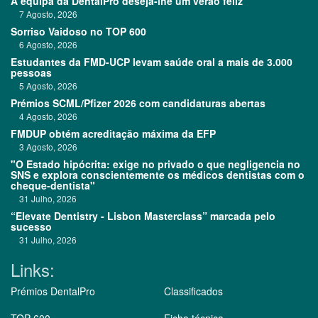
A equipa da DentalPro deseja-lhe um verão feliz
7 Agosto, 2026
Sorriso Vaidoso no TOP 600
6 Agosto, 2026
Estudantes da FMD-UCP levam saúde oral a mais de 3.000
pessoas
5 Agosto, 2026
Prémios SCML/Pfizer 2026 com candidaturas abertas
4 Agosto, 2026
FMDUP obtém acreditação máxima da EFP
3 Agosto, 2026
"O Estado hipócrita: exige no privado o que negligencia no
SNS e explora conscientemente os médicos dentistas com o
cheque-dentista"
31 Julho, 2026
“Elevate Dentistry - Lisbon Masterclass” marcada pelo
sucesso
31 Julho, 2026
Links:
Prémios DentalPro
Classificados