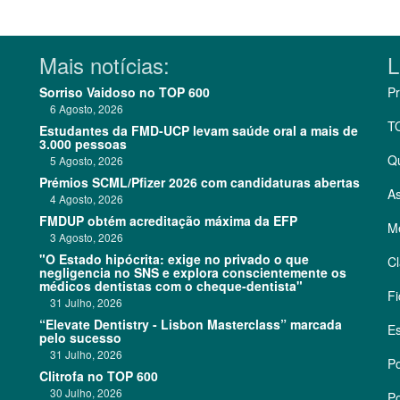
Mais notícias:
L
Sorriso Vaidoso no TOP 600
Pr
6 Agosto, 2026
T
Estudantes da FMD-UCP levam saúde oral a mais de
3.000 pessoas
Q
5 Agosto, 2026
Prémios SCML/Pfizer 2026 com candidaturas abertas
As
4 Agosto, 2026
FMDUP obtém acreditação máxima da EFP
Me
3 Agosto, 2026
"O Estado hipócrita: exige no privado o que
Cl
negligencia no SNS e explora conscientemente os
médicos dentistas com o cheque-dentista"
Fi
31 Julho, 2026
“Elevate Dentistry - Lisbon Masterclass” marcada
Es
pelo sucesso
31 Julho, 2026
Po
Clitrofa no TOP 600
30 Julho, 2026
Po