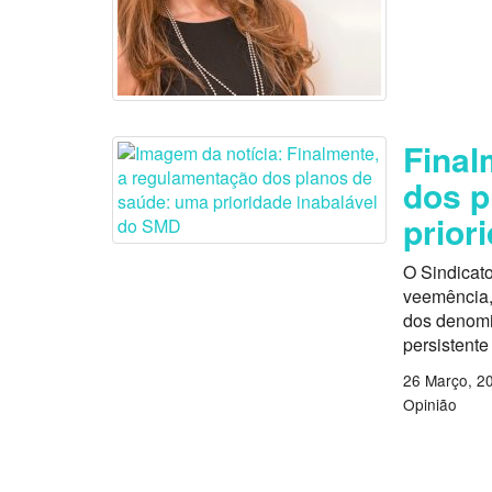
Final
dos p
prior
O Sindicat
veemência,
dos denomi
persistente
26 Março, 2
Opinião