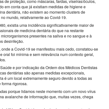
as de proteção, como máscaras, fardas, viseiras/óculos,
endo em conta que já existiam medidas de higiene e
na dentária, não existem ao momento clusters de
 no mundo, relativamente ao Covid-19.
80, existia uma incidência significativamente maior de
ssionais de medicina dentária do que na restante
 microrganismos presentes na saliva e no sangue e à
os desinfeção.
onde a Covid-19 se manifestou mais cedo, constatou-se
de oral foi mínima e sem relevância num contexto geral,
dos.
 Saúde e por indicação da Ordem dos Médicos Dentistas
icas dentárias são apenas medidas excepcionais,
ia é um local extremamente seguro devido a todas as
 forma rigorosa.
tadas porque lidamos neste momento com um novo vírus
uma avalanche de informação que, muitas vezes, chega