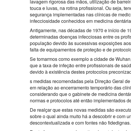
lavagem rigorosa das mãos, utilização de barreir
touca e luvas, na rotina profissional. Ou seja, t
segurança implementadas nas clínicas de medici
infecciosidade conhecidos em medicina dentária
Antigamente, nas décadas de 1970 e início de 19
determinadas doenças infecciosas entre os profi
população devido às sucessivas exposições aos
falta de equipamentos de proteção e de protocol
Se tomarmos como exemplo a cidade de Wuhan, 
que a taxa de infeção entre profissionais de saú
devido à existência destes protocolos preconiza
s medidas recomendadas pela Direção Geral de
em relação ao encerramento temporário das clín
considerando que o gabinete de medicina dentár
normas e protocolos até então implementados de
De realçar que estas novas medidas são execu
sobre o qual ainda muito há a descobrir e com 
descontextualizada e com fontes não fidedignas.