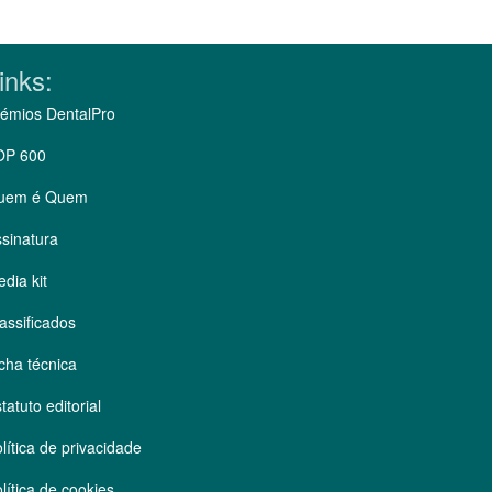
inks:
émios DentalPro
OP 600
uem é Quem
sinatura
dia kit
assificados
cha técnica
tatuto editorial
lítica de privacidade
lítica de cookies