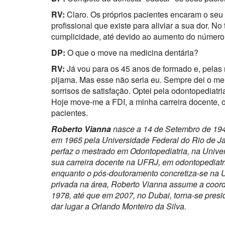
RV:
Claro. Os próprios pacientes encaram o se
profissional que existe para aliviar a sua dor. N
cumplicidade, até devido ao aumento do número 
DP:
O que o move na medicina dentária?
RV:
Já vou para os 45 anos de formado e, pelas 
pijama. Mas esse não seria eu. Sempre dei o meu
sorrisos de satisfação. Optei pela odontopediatr
Hoje move-me a FDI, a minha carreira docente, o
pacientes.
Roberto Vianna
nasce a 14 de Setembro de 1942
em 1965 pela Universidade Federal do Rio de Ja
perfaz o mestrado em Odontopediatria, na Univers
sua carreira docente na UFRJ, em odontopediatria
enquanto o pós-doutoramento concretiza-se na U
privada na área, Roberto Vianna assume a coor
1978, até que em 2007, no Dubai, torna-se pres
dar lugar a Orlando Monteiro da Silva.