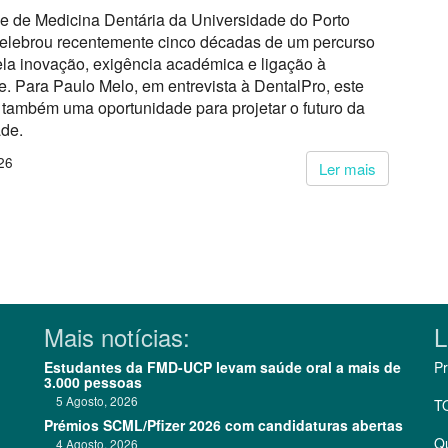
e de Medicina Dentária da Universidade do Porto
lebrou recentemente cinco décadas de um percurso
la inovação, exigência académica e ligação à
. Para Paulo Melo, em entrevista à DentalPro, este
também uma oportunidade para projetar o futuro da
ade.
26
Ler mais
Mais notícias:
L
Estudantes da FMD-UCP levam saúde oral a mais de
Pr
3.000 pessoas
5 Agosto, 2026
T
Prémios SCML/Pfizer 2026 com candidaturas abertas
Q
4 Agosto, 2026