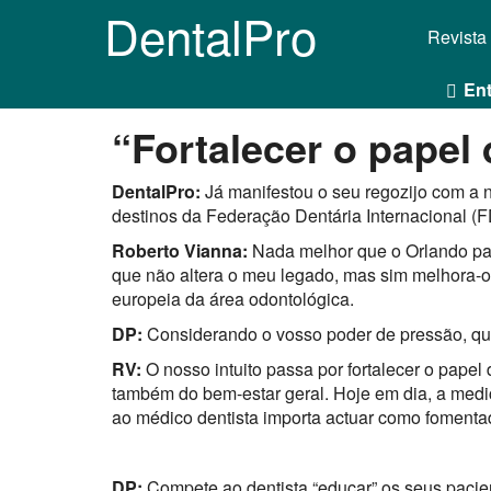
DentalPro
Revista
Ent
“Fortalecer o papel 
DentalPro:
Já manifestou o seu regozijo com a 
destinos da Federação Dentária Internacional (F
Roberto Vianna:
Nada melhor que o Orlando par
que não altera o meu legado, mas sim melhora-o
europeia da área odontológica.
DP:
Considerando o vosso poder de pressão, qu
RV:
O nosso intuito passa por fortalecer o papel
também do bem-estar geral. Hoje em dia, a medic
ao médico dentista importa actuar como fomenta
DP:
Compete ao dentista “educar” os seus pacie