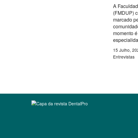
A Faculdad
(FMDUP) ce
marcado pe
comunidade
momento é 
especialid
15 Julho, 20
Entrevistas
Clique para ler