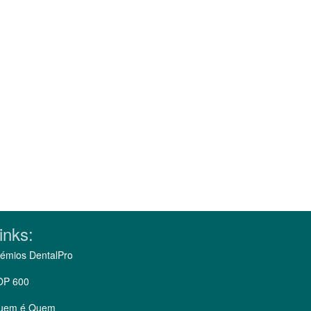
inks:
émios DentalPro
OP 600
uem é Quem