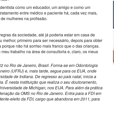
u dentista como um educador, um amigo e como um
o tratamento entre médico e paciente há, cada vez mais,
de mulheres na profissão.
regras da sociedade, até já poderia estar em casa de
 melhor, primeiro para ser necessário, depois para obter
ia porque não há sorriso mais franco que o das crianças.
 meu trabalho na área de consultoria e, claro, os meus
 no Rio de Janeiro, Brasil. Forma-se em Odontologia
neiro (UFRJ) e, mais tarde, segue para os EUA, onde
idade de Indiana. De regresso ao país natal, inicia a
. É nesta instituição que realiza o seu doutoramento,
niversidade de Michigan, nos EUA. Para além da prática
denação da OMS no Rio de Janeiro. Entra para a FDI em
idente-eleito da FDI, cargo que abandona em 2011, para