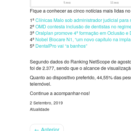
Fique a conhecer as cinco notícias mais lidas n
1ª
Clínicas Malo sob administrador judicial para 
2ª
OMD contesta inclusão de dentistas no regime 
3ª
Oralplan promove 4ª formação em Oclusão e
4ª
Nobel Biocare N1, “um novo capítulo na impla
5ª
DentalPro vai “a banhos”
Segundo dados do Ranking NetScope de agosto de
foi de 2.377, sendo que o alcance de visualização
Quanto ao dispositivo preferido, 44,55% das p
telemóvel.
Continue a acompanhar-nos!
2 Setembro, 2019
Atualidade
←
Anterior