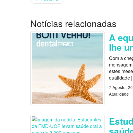
Notícias relacionadas
A equ
lhe u
Com a cheg
mensagem es
estes mese
qualidade 
7 Agosto, 2
Atualidade
Estu
saúde