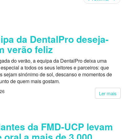
ipa da DentalPro deseja-
m verão feliz
ada do verão, a equipa da DentalPro deixa uma
pecial a todos os seus leitores e parceiros: que
s sejam sinónimo de sol, descanso e momentos de
junto de quem mais gostam.
026
Ler mais
dantes da FMD-UCP levam
 oral a mais de 3.000