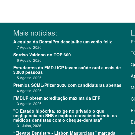
Mais notícias:
L
A equipa da DentalPro deseja-lhe um verão feliz
Pr
7 Agosto, 2026
T
Sorriso Vaidoso no TOP 600
6 Agosto, 2026
Q
Estudantes da FMD-UCP levam saúde oral a mais de
3.000 pessoas
As
5 Agosto, 2026
Prémios SCML/Pfizer 2026 com candidaturas abertas
Me
4 Agosto, 2026
FMDUP obtém acreditação máxima da EFP
Cl
3 Agosto, 2026
Fi
"O Estado hipócrita: exige no privado o que
negligencia no SNS e explora conscientemente os
médicos dentistas com o cheque-dentista"
Es
31 Julho, 2026
“Elevate Dentistry - Lisbon Masterclass” marcada
Po