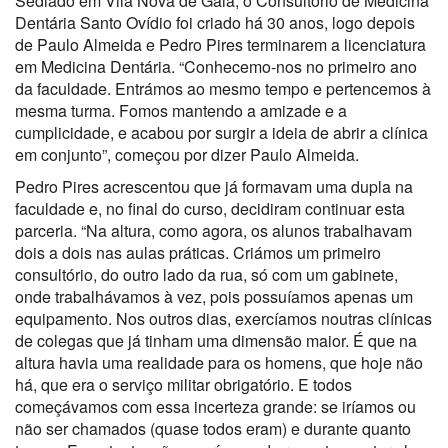
Sediado em Vila Nova de Gaia, o Consultório de Medicina
Dentária Santo Ovídio foi criado há 30 anos, logo depois
de Paulo Almeida e Pedro Pires terminarem a licenciatura
em Medicina Dentária. “Conhecemo-nos no primeiro ano
da faculdade. Entrámos ao mesmo tempo e pertencemos à
mesma turma. Fomos mantendo a amizade e a
cumplicidade, e acabou por surgir a ideia de abrir a clínica
em conjunto”, começou por dizer Paulo Almeida.
Pedro Pires acrescentou que já formavam uma dupla na
faculdade e, no final do curso, decidiram continuar esta
parceria. “Na altura, como agora, os alunos trabalhavam
dois a dois nas aulas práticas. Criámos um primeiro
consultório, do outro lado da rua, só com um gabinete,
onde trabalhávamos à vez, pois possuíamos apenas um
equipamento. Nos outros dias, exercíamos noutras clínicas
de colegas que já tinham uma dimensão maior. É que na
altura havia uma realidade para os homens, que hoje não
há, que era o serviço militar obrigatório. E todos
começávamos com essa incerteza grande: se iríamos ou
não ser chamados (quase todos eram) e durante quanto