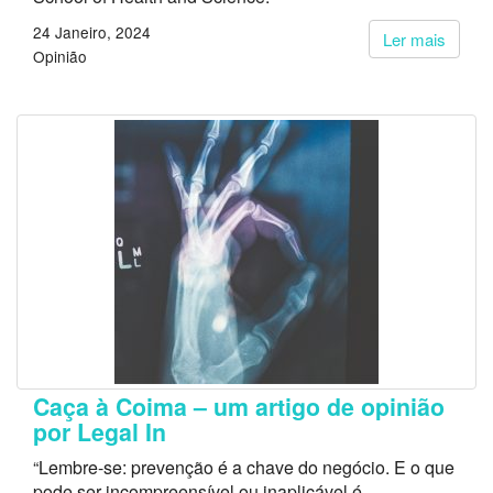
24 Janeiro, 2024
Ler mais
Opinião
Caça à Coima – um artigo de opinião
por Legal In
“Lembre-se: prevenção é a chave do negócio. E o que
pode ser incompreensível ou inaplicável é